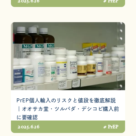
2025.6.16
# PrEP
PrEP個人輸入のリスクと値段を徹底解説
｜オオサカ堂・ツルバダ・デシコビ購入前
に要確認
2025.6.16
# PrEP