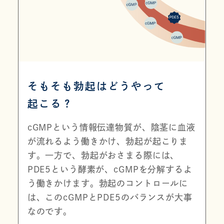
そもそも勃起はどうやって
起こる？
cGMPという情報伝達物質が、陰茎に血液
が流れる
よう働き
かけ、勃起が
起こり
ま
す。一方で、勃起が
おさまる
際には、
PDE5という酵素が、cGMPを分解するよ
う働き
かけます。
勃起の
コントロール
に
は、
この
cGMPとPDE5のバランスが大事
なのです。