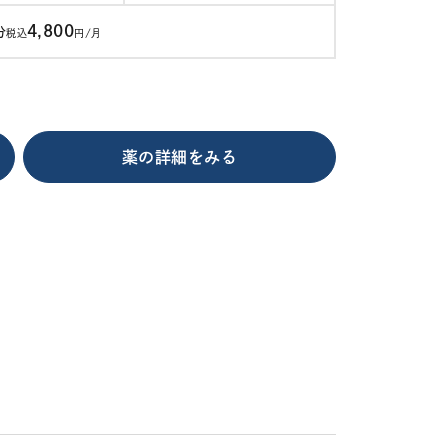
4,800
分
税込
円/月
薬の詳細をみる