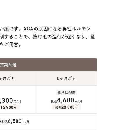
お薬です。AGAの原因になる男性ホルモン
制することで、抜け毛の進行が遅くなり、髪
をご用意。
定期配送
ヶ月ごと
6ヶ月ごと
価格に配慮
4,680
,300
税込
円/月
円/月
28,080
総額
円
15,900
額
円
6,580
分
税込
円/月