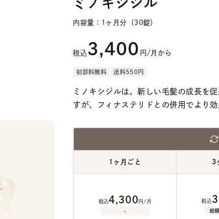
ミノキシジル
内容量：1ヶ月分（30錠）
3,400
税込
円/月から
初診料無料
送料550円
ミノキシジルは、新しい毛髪の成長を促
すが、フィナステリドとの併用でより効
1ヶ月ごと
3
3
4,300
税込
税込
円/月
-
総