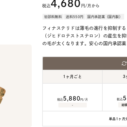
4,680
税込
円/月から
初診料無料
送料550円
国内承認薬（国内製）
フィナステリドは薄毛の進行を抑制する
（ジヒドロテストステロン）の産生を抑
の毛が太くなります。安心の国内承認薬
1ヶ月ごと
3
5
5,880
税込
税込
円/月
-
総
単品1ヶ月