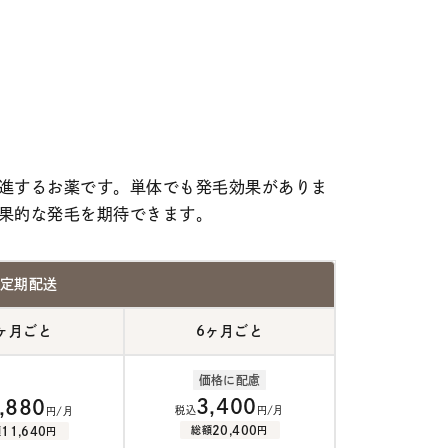
進するお薬です。単体でも発毛効果がありま
果的な発毛を期待できます。
定期配送
ヶ月ごと
6ヶ月ごと
価格に配慮
3,400
,880
税込
円/月
円/月
20,400
総額
円
11,640
額
円