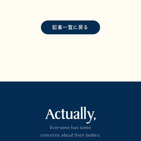
記事一覧に戻る
Everyone has some
concerns about their bodies.