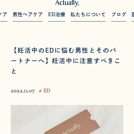
ケア
男性ヘアケア
ED治療
私たちについて
ブログ
【妊活中のEDに悩む男性とそのパ
ートナーへ】妊活中に注意すべきこ
と
2022.11.07
# ED