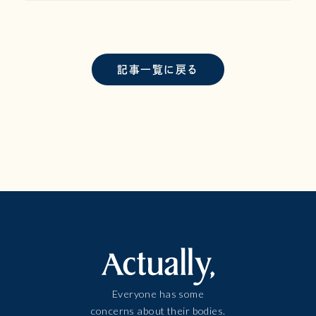
記事一覧に戻る
Everyone has some
concerns about their bodies.