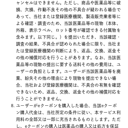
ャンセルはできません。ただし、商品や医薬品等に破
損、欠損、作動不良その他の不具合が疑われる場合で
あって、当社または登録医療機関、製造販売業者等に
よる確認・調査のため、当該医薬品等の現物（本体、
外箱、表示ラベル、ロット番号が確認できる付属物を
含みます。以下同じ。）を提出いただき、当該確認・
調査の結果、不具合が認められた場合に限り、当社ま
たは登録医療機関の判断により、返品、交換、返金そ
の他の補償対応を行うことがあります。なお、当該医
薬品等の現物の提出に要する送料その他の費用は、ユ
ーザーの負担とします。ユーザーが当該医薬品等を廃
棄、紛失その他の理由により現物を提出できない場
合、当社および登録医療機関は、不具合の有無を確認
できないため、返品、交換、返金その他の補償対応を
行うことができません。
ユーザーがeクーポンを購入した場合、当該eクーポ
ン購入代金は、当社所定の条件に従い、本サービス利
用料の全部又は一部に充当されるものとします。ただ
し、eクーポンの購入は医薬品の購入又は処方を保証