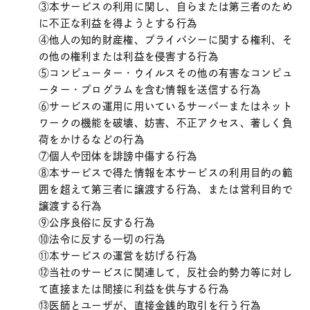
③本サービスの利用に関し、自らまたは第三者のため
に不正な利益を得ようとする行為
④他人の知的財産権、プライバシーに関する権利、そ
の他の権利または利益を侵害する行為
⑤コンピューター・ウイルスその他の有害なコンピュ
ーター・プログラムを含む情報を送信する行為
⑥サービスの運用に用いているサーバーまたはネット
ワークの機能を破壊、妨害、不正アクセス、著しく負
荷をかけるなどの行為
⑦個人や団体を誹謗中傷する行為
⑧本サービスで得た情報を本サービスの利用目的の範
囲を超えて第三者に譲渡する行為、または営利目的で
譲渡する行為
⑨公序良俗に反する行為
⑩法令に反する一切の行為
⑪本サービスの運営を妨げる行為
⑫当社のサービスに関連して，反社会的勢力等に対し
て直接または間接に利益を供与する行為
⑬医師とユーザが、直接金銭的取引を行う行為