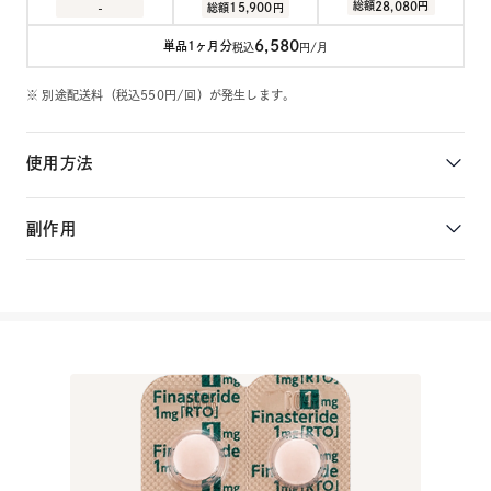
28,080
総額
円
15,900
-
総額
円
6,580
単品1ヶ月分
税込
円/月
※ 別途配送料（税込550円/回）が発生します。
使用方法
1日1錠を、お好きなタイミングで服用してください。
副作用
詳細を確認する
稀ではありますが、性欲減退、勃起機能障害、肝機能障害などが副
作用として見られます。
詳細を確認する