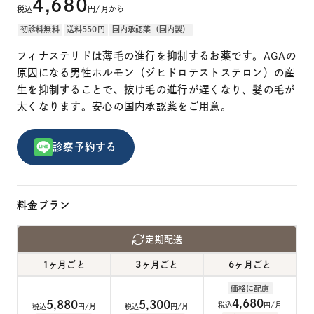
4,680
税込
円/月から
初診料無料
送料550円
国内承認薬（国内製）
フィナステリドは薄毛の進行を抑制するお薬です。AGAの
原因になる男性ホルモン（ジヒドロテストステロン）の産
生を抑制することで、抜け毛の進行が遅くなり、髪の毛が
太くなります。安心の国内承認薬をご用意。
診察予約する
料金プラン
定期配送
1ヶ月ごと
3ヶ月ごと
6ヶ月ごと
価格に配慮
4,680
5,880
5,300
税込
円/月
税込
円/月
税込
円/月