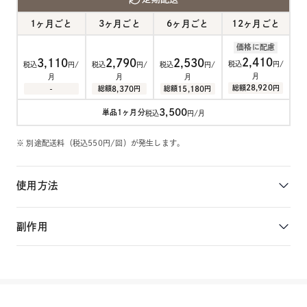
1ヶ月ごと
3ヶ月ごと
6ヶ月ごと
12ヶ月ごと
価格に配慮
2,410
3,110
2,790
2,530
税込
円/
税込
円/
税込
円/
税込
円/
月
月
月
月
28,920
総額
円
8,370
15,180
-
総額
円
総額
円
3,500
単品1ヶ月分
税込
円/月
※ 別途配送料（税込550円/回）が発生します。
使用方法
基本の服用量は1日2錠（25mg×2錠=50mg）です。水と一緒にお
好きな時間に服用してください。
副作用
詳細を確認する
稀ではありますが、頻尿、喉の渇き、低血圧、生理不順、ニキビの
改善などが副作用として見られます。
詳細を確認する