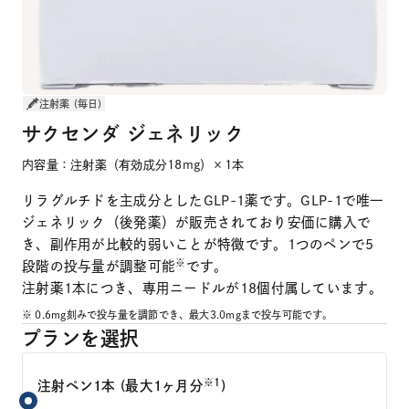
注射薬 (毎日)
サクセンダ ジェネリック
内容量：注射薬（有効成分18mg）×1本
リラグルチドを主成分としたGLP-1薬です。GLP-1で唯一
ジェネリック（後発薬）が販売されており安価に購入で
き、副作用が比較的弱いことが特徴です。1つのペンで5
※
段階の投与量が調整可能
です。
注射薬1本につき、専用ニードルが18個付属しています。
※ 0.6mg刻みで投与量を調節でき、最大3.0mgまで投与可能です。
プランを選択
※1
注射ペン1本 (最大1ヶ月分
)